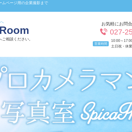
ームページ用の企業撮影まで
へ
お気軽にお問
 Room
027-2
へご相談ください。
10:00～17:0
営業時間
土日祝・休
）